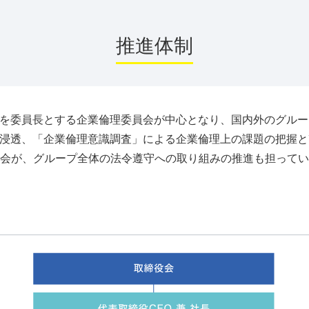
社会
推進体制
労働安全・保安防災
製品の品質と安全
人権
健康経営
員を委員長とする企業倫理委員会が中心となり、国内外のグル
人財育成
の浸透、「企業倫理意識調査」による企業倫理上の課題の把握
従業員エンゲージメント
会が、グループ全体の法令遵守への取り組みの推進も担ってい
サプライチェーンマネジメント
サステナビリティ・コミュニケーション
ステークホルダー・エンゲージメント
社外からの評価
イニシアティブへの参画