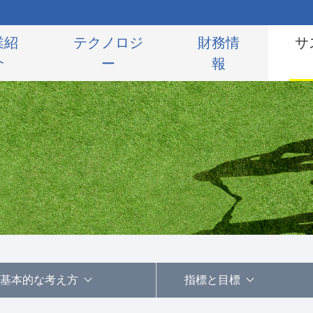
業紹
テクノロジ
財務情
サ
介
ー
報
サステナビリティの考え方と推進体制
/基本的な考え方
指標と目標