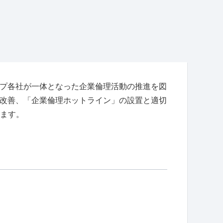
ガバナンス
コーポレートガバナンス
コンプライアンス
リスクマネジメント
情報セキュリティ
ープ各社が一体となった企業倫理活動の推進を図
と改善、「企業倫理ホットライン」の設置と適切
ます。
レスポンシブル・ケア
JSRグループのレスポンシブル・ケア
レスポンシブル・ケア マネジメント