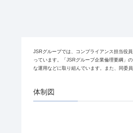
環境
環境マネジメント
気候変動への対応
水資源の保全
廃棄物削減
JSRグループでは、コンプライアンス担当役
生物多様性保全
っています。「JSRグループ企業倫理要綱」
汚染防止
な運用などに取り組んでいます。また、同委員
化学品管理
ライブラリ
体制図
ESGデータブック
サステナビリティレポート
統合報告書