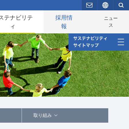
お問い合わせ
English
ステナビリテ
採用情
ニュー
ス
ィ
報
JSRグループのマテリアリティ（重要課題）
JSRグループのマテリアリティ（重要課題）～2022年度
－2024年度～
生活の質・幸福への貢献
健康長寿社会への貢献
地球環境保全への貢献
取り組み