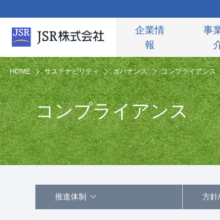
企業情
事
報
HOME
サステナビリティ
ガバナンス
コンプライアンス
コンプライアンス
サステナビリティ担当役員メッセージ
推進体制
方針