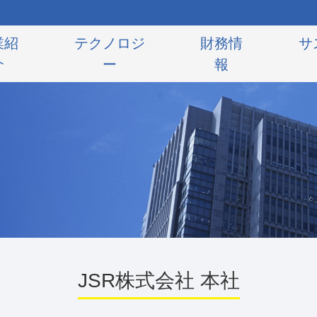
業紹
テクノロジ
財務情
サ
介
ー
報
JSR株式会社 本社