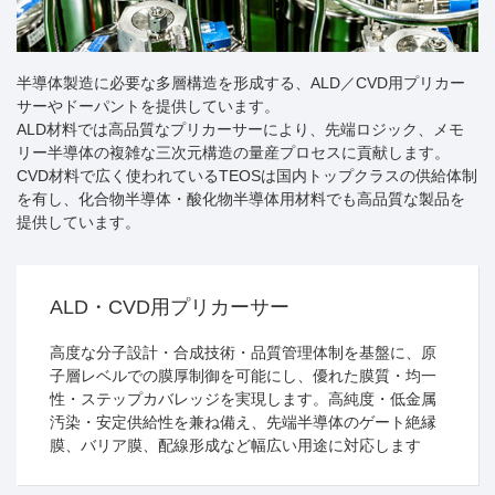
半導体製造に必要な多層構造を形成する、ALD／CVD用プリカー
サーやドーパントを提供しています。
ALD材料では高品質なプリカーサーにより、先端ロジック、メモ
リー半導体の複雑な三次元構造の量産プロセスに貢献します。
CVD材料で広く使われているTEOSは国内トップクラスの供給体制
を有し、化合物半導体・酸化物半導体用材料でも高品質な製品を
提供しています。
ALD・CVD用プリカーサー
高度な分子設計・合成技術・品質管理体制を基盤に、原
子層レベルでの膜厚制御を可能にし、優れた膜質・均一
性・ステップカバレッジを実現します。高純度・低金属
汚染・安定供給性を兼ね備え、先端半導体のゲート絶縁
膜、バリア膜、配線形成など幅広い用途に対応します