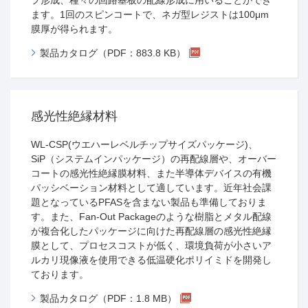
プ形成、種々の回路基板の配線形成に用いることができ
ます。1回のスピンコートで、ネガ型レジストは100μm
膜厚が得られます。
製品カタログ（PDF：883.8 KB）
感光性絶縁材料
WL-CSP(ウエハーレベルチップサイズパッケージ)、
SiP（システムインパッケージ）の再配線層や、オーバー
コートの感光性絶縁膜材料、また半導体デバイスの有機
パッシベーション材料として適しています。近年社会課
題となっているPFASを含まない製品も準備しておりま
す。また、Fan-Out Packageのような樹脂とメタル配線
が複合化したパッケージに向けた再配線層の感光性絶縁
膜として、プロセスコストが低く、環境負荷が小さいア
ルカリ現像液を使用できる低温硬化ポリイミドを開発し
ております。
製品カタログ（PDF：1.8 MB）