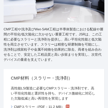
CMP工程や洗浄及びWet-SAM工程は半導体製造における配線や層
間の平坦化/低欠陥化に欠かせない重要工程です。JSRは、この工
程に必要なスラリーと洗浄剤を提供し、高い平坦化性能と低欠陥
性を両立させています。スラリーは精密な研磨制御を可能にし、
洗浄剤は残留粒子や金属不純物を効果的に除去。両者を組み合わ
せることで、安定した工程品質と高い歩留まりを実現し、次世代
デバイスの量産を支えています。
CMP材料（スラリー・洗浄剤）
高性能LSI製造に必要なCMPスラリー・洗浄剤です。高
い平坦化性能と選択性を持ち、デバイス微細化に対応し
た欠陥低減と高い再現性を実現します
CMPスラリー（PDF：11.2 MB）