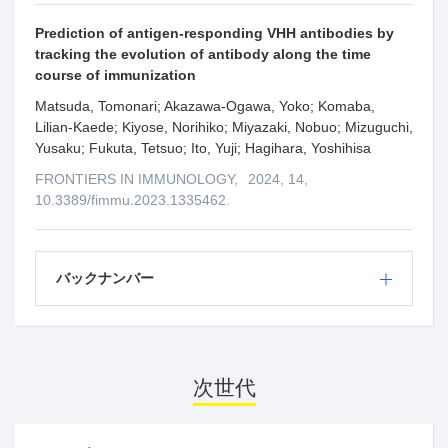
Prediction of antigen-responding VHH antibodies by
tracking the evolution of antibody along the time
course of immunization
Matsuda, Tomonari; Akazawa-Ogawa, Yoko; Komaba,
Lilian-Kaede; Kiyose, Norihiko; Miyazaki, Nobuo; Mizuguchi,
Yusaku; Fukuta, Tetsuo; Ito, Yuji; Hagihara, Yoshihisa
FRONTIERS IN IMMUNOLOGY,
2024, 14,
10.3389/fimmu.2023.1335462.
バックナンバー
次世代