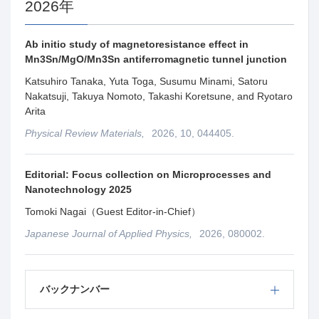
2026年
Ab initio study of magnetoresistance effect in
Mn3Sn/MgO/Mn3Sn antiferromagnetic tunnel junction
Katsuhiro Tanaka, Yuta Toga, Susumu Minami, Satoru
Nakatsuji, Takuya Nomoto, Takashi Koretsune, and Ryotaro
Arita
Physical Review Materials,
2026, 10, 044405.
Editorial: Focus collection on Microprocesses and
Nanotechnology 2025
Tomoki Nagai（Guest Editor-in-Chief）
Japanese Journal of Applied Physics,
2026, 080002.
バックナンバー