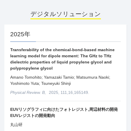
デジタルソリューション
2025年
Transferability of the chemical-bond-based machine
learning model for dipole moment: The GHz to THz
dielectric properties of liquid propylene glycol and
polypropylene glycol
Amano Tomohito; Yamazaki Tamio; Matsumura Naoki;
Yoshimoto Yuta; Tsuneyuki Shinji
Physical Review. B,
2025, 111,16,165149.
EUVリソグラフィに向けたフォトレジスト,周辺材料の開発
EUVレジストの開発動向
丸山研