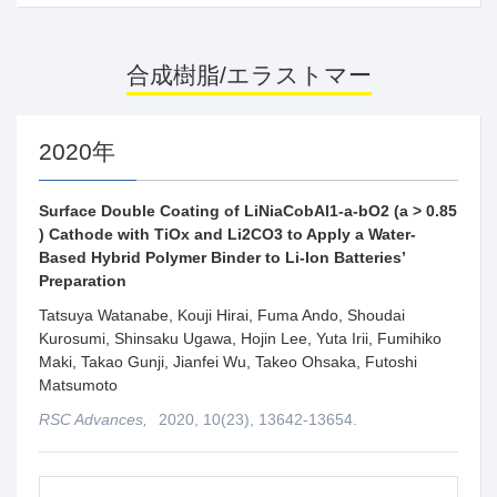
合成樹脂/エラストマー
2020年
Surface Double Coating of LiNiaCobAl1-a-bO2 (a > 0.85
) Cathode with TiOx and Li2CO3 to Apply a Water-
Based Hybrid Polymer Binder to Li-Ion Batteries’
Preparation
Tatsuya Watanabe, Kouji Hirai, Fuma Ando, Shoudai
Kurosumi, Shinsaku Ugawa, Hojin Lee, Yuta Irii, Fumihiko
Maki, Takao Gunji, Jianfei Wu, Takeo Ohsaka, Futoshi
Matsumoto
RSC Advances,
2020, 10(23), 13642-13654.