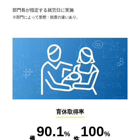
部門長が指定する就労日に実施
※部門によって形態・頻度の違いあり。
育休取得率
90.1
100
%
%