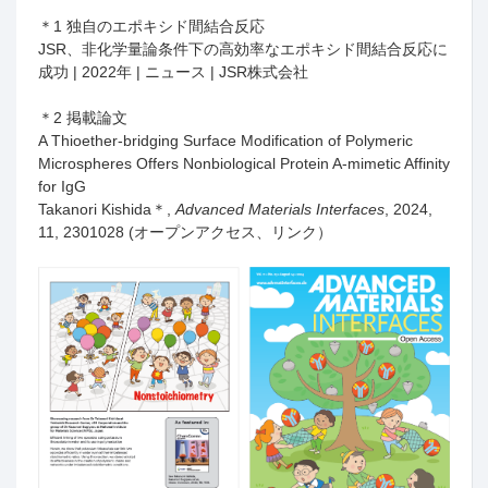
＊
1
独自のエポキシド間結合反応
JSR
、非化学量論条件下の高効率なエポキシド間結合反応に
成功 | 2022
年 |
ニュース | JSR
株式会社
＊
2
掲載論文
A Thioether-bridging Surface Modification of Polymeric
Microspheres Offers Nonbiological Protein A-mimetic Affinity
for IgG
Takanori Kishida＊
,
Advanced Materials Interfaces
, 2024,
11, 2301028 (
オープンアクセス、
リンク
）