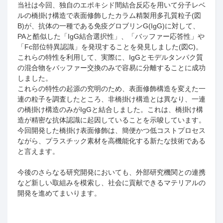
当社は今回、独自のエポキシド間結合反応を用いて分子レベ
ルの橋掛け構造で表面修飾したカラム精製用多孔質粒子
(
図
B)
が、抗体の一種である免疫グロブリン
G(IgG)
に対して、
PA
と酷似した「
IgG
結合選択性」、「バッファー応答性」や
「
Fc
部位特異認識」を発現することを発見しました
(
図
C)
。
これらの特性を利用して、実際に、
IgG
とモデルタンパク質
の混合物をバッファー交換のみで容易に分離することに成功
しました。
これらの特性の起源の究明のため、表面修飾構造を変えた一
連の粒子を調査したところ、非橋掛け構造とは異なり、一連
の橋掛け構造のみが
IgG
と結合しました。これは、橋掛け構
造が精密な抗体認識に起因していることを示唆しています。
今回開発した橋掛け表面修飾は、簡便かつ低コストプロセス
ながら、プラスチック素材を高機能化する新たな技術である
と言えます。
今後のさらなる研究開発においても、外部研究機関との連携
など新しい取組みを模索し、社会に貢献できるマテリアルの
開発を進めてまいります。