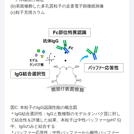
(b)表面修飾した多孔質粒子の走査電子顕微鏡画像
(c)粒子充填カラム
図
C.
本粒子の
IgG
認識性能の概念図
＊
IgG
結合選択性：
IgG
と数種類のモデルタンパク質に対し
て結合性を評価した結果、本粒子は中性バッファー
(pH7.5)
中、
IgG
のみと結合する
＊バッファー応答性：中性バッファーから酸性バッファー