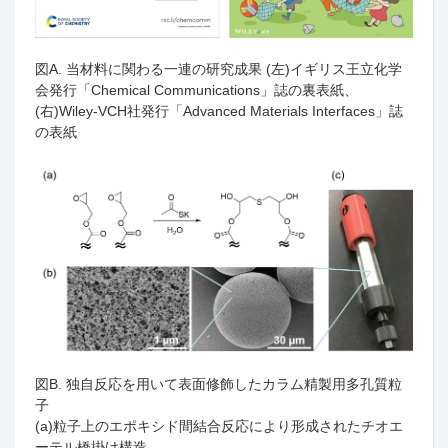
図
A.
当材料に関わる一連の研究成果
(
左
)
イギリス王立化学
会発行「
Chemical Communications
」誌の裏表紙、
(
右
)Wiley-VCH
社発行「
Advanced Materials Interfaces
」誌
の表紙
図
B.
独自反応を用いて表面修飾したカラム精製用多孔質粒
子
(a)粒子上のエポキシド間結合反応により形成されたチオエ
ーテル橋掛け構造