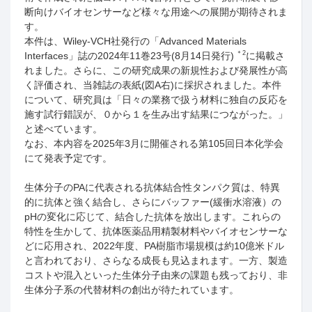
断向けバイオセンサーなど様々な用途への展開が期待されま
す。
本件は、
Wiley-VCH
社発行の「
Advanced Materials
＊
2
Interfaces
」誌の
2024
年
11
巻
23
号
(8
月
14
日発行
)
に掲載さ
れました。さらに、この研究成果の新規性および発展性が高
く評価され、当雑誌の表紙
(
図
A
右
)
に採択されました。本件
について、研究員は「日々の業務で扱う材料に独自の反応を
施す試行錯誤が、０から１を生み出す結果につながった。」
と述べています。
なお、本内容を
2025
年
3
月に開催される第
105
回日本化学会
にて発表予定です。
生体分子の
PA
に代表される抗体結合性タンパク質は、特異
的に抗体と強く結合し、さらにバッファー
(
緩衝水溶液）の
pH
の変化に応じて、結合した抗体を放出します。これらの
特性を生かして、抗体医薬品用精製材料やバイオセンサーな
どに応用され、
2022
年度、
PA
樹脂市場規模は約
10
億米ドル
と言われており、さらなる成長も見込まれます。一方、製造
コストや混入といった生体分子由来の課題も残っており、非
生体分子系の代替材料の創出が待たれています。