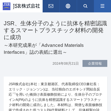
お問い合わせ
English
サイト内
JSR、生体分子のように抗体を精密認識
するスマートプラスチック材料の開発
に成功
～本研究成果が「Advanced Materials
Interfaces」誌の表紙に選出～
2024年08月21日
企業情報
JSR株式会社
(
本社：東京都港区、代表取締役
CEO
兼社長：
エリック・ジョンソン
)
は、当社独自のエポキシド間結合反
＊
1
応
を用いた橋掛け表面修飾技術により、生体分子のプロテ
イン
A(PA)
のように抗体を精密認識するスマートプラスチッ
ク材料の開発に成功しました。本材料は、簡便な表面修飾技
術で作成された低コスト
PA
代替材料として、抗体精製や診