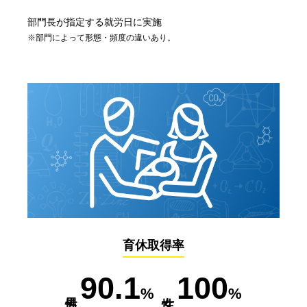
部門長が指定する就労日に実施
※部門によって形態・頻度の違いあり。
育休取得率
90.1
100
%
%