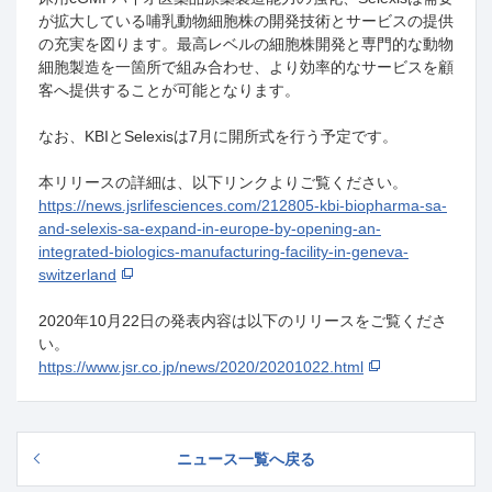
が拡大している哺乳動物細胞株の開発技術とサービスの提供
の充実を図ります。最高レベルの細胞株開発と専門的な動物
細胞製造を一箇所で組み合わせ、より効率的なサービスを顧
客へ提供することが可能となります。
なお、
KBI
と
Selexis
は
7
月に開所式を行う予定です。
本リリースの詳細は、以下リンクよりご覧ください。
https://news.jsrlifesciences.com/212805-kbi-biopharma-sa-
and-selexis-sa-expand-in-europe-by-opening-an-
integrated-biologics-manufacturing-facility-in-geneva-
switzerland
2020年
10
月
22
日の発表内容は以下のリリースをご覧くださ
い。
https://www.jsr.co.jp/news/2020/20201022.html
ニュース一覧へ戻る