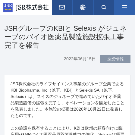
お問い合わせ
English
サイト内
JSRグループのKBIと Selexis がジュネ
ーブのバイオ医薬品製造施設拡張工事
完了を報告
2022年06月15日
企業情報
JSR
株式会社のライフサイエンス事業のグループ企業である
KBI Biopharma, Inc
（以下、
KBI
）と
Selexis SA
（以下、
Selexis
）は、スイスのジュネーブで進めていたバイオ医薬
品製造設備の拡張を完了し、オペレーションを開始したこと
を発表しました。本施設の拡張は
2020
年
10
月
22
日に発表し
たものです。
この施設を保有することにより、
KBI
は欧州の顧客向けに臨
床用
cGMP
バイオ医薬品原薬製造能力の強化、
Selexis
は需要