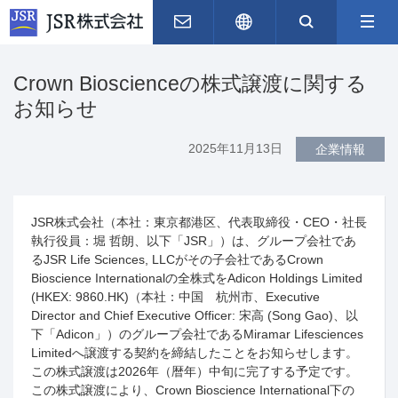
お問い合わせ
English
サイト内
Crown Bioscienceの株式譲渡に関する
お知らせ
2025年11月13日
企業情報
JSR株式会社（本社：東京都港区、代表取締役・
CEO
・社長
執行役員：堀 哲朗、以下「
JSR
」）は、グループ会社であ
る
JSR Life Sciences, LLC
がその子会社である
Crown
Bioscience International
の全株式を
Adicon Holdings Limited
(HKEX: 9860.HK)
（本社：中国 杭州市、
Executive
Director and Chief Executive Officer:
宋高
(Song Gao)
、以
下「
Adicon
」）のグループ会社である
Miramar Lifesciences
Limited
へ譲渡する契約を締結したことをお知らせします。
この株式譲渡は
2026
年（暦年）中旬に完了する予定です。
この株式譲渡により、
Crown Bioscience International
下の