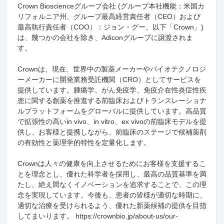
Crown Bioscience
グループ会社
(
グループ本社機能：米国カ
リフォルニア州、グループ最高経営責任者（
CEO
）および
最高執行責任者（
COO
）：ジョン・グー、以下「
Crown
」
)
は、幾つかの会社を除き、
Adicon
グループに譲渡されま
す。
Crownは、現在、世界中の製薬メーカーやバイオテクノロジ
ーメーカーに開発業務受託機関（
CRO
）としてサービスを
提供しています。腫瘍学、がん免疫学、免疫介在性炎症性疾
患に関する創薬を推進する前臨床およびトランスレーショナ
ルプラットフォームをグローバルに提供しています。高品質
で拡張性の高い
in vivo
、
in vitro
、
ex vivo
の前臨床モデルを提
供し、お客様と提携しながら、前臨床のステージで候補薬剤
の有効性と薬理学的特性を定量化します。
Crownは人々の健康を向上させるためにお客様を支援するこ
とを理念とし、優れた科学者を採用し、最高の品質基準を満
たし、絶え間なくイノベーションを追求することで、この理
念を実現しています。今後も、患者の皆様が適切な時期に、
適切な治療を受けられるよう、優れた新薬候補の提供を目指
してまいります。
https://crownbio.jp/about-us/our-