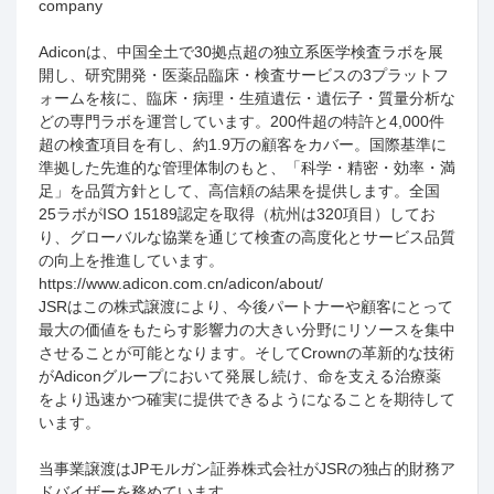
company
Adiconは、中国全土で
30
拠点超の独立系医学検査ラボを展
開し、研究開発・医薬品臨床・検査サービスの
3
プラットフ
ォームを核に、臨床・病理・生殖遺伝・遺伝子・質量分析な
どの専門ラボを運営しています。
200
件超の特許と
4,000
件
超の検査項目を有し、約
1.9
万の顧客をカバー。国際基準に
準拠した先進的な管理体制のもと、「科学・精密・効率・満
足」を品質方針として、高信頼の結果を提供します。全国
25
ラボが
ISO 15189
認定を取得（杭州は
320
項目）してお
り、グローバルな協業を通じて検査の高度化とサービス品質
の向上を推進しています。
https://www.adicon.com.cn/adicon/about/
JSRはこの株式譲渡により、今後パートナーや顧客にとって
最大の価値をもたらす影響力の大きい分野にリソースを集中
させることが可能となります。そして
Crown
の革新的な技術
が
Adicon
グループにおいて発展し続け、命を支える治療薬
をより迅速かつ確実に提供できるようになることを期待して
います。
当事業譲渡は
JP
モルガン証券株式会社が
JSR
の独占的財務ア
ドバイザーを務めています。