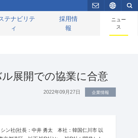
お問い合わせ
English
ステナビリテ
採用情
ニュー
ス
ィ
報
バル展開での協業に合意
2022年09月27日
企業情報
クシン社
(
社長：中井 勇太 本社：韓国仁川市 以