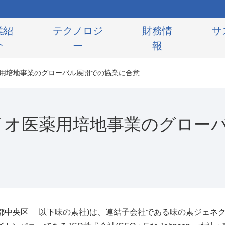
業紹
テクノロジ
財務情
サ
介
ー
報
薬用培地事業のグローバル展開での協業に合意
バイオ医薬用培地事業のグロー
京都中央区 以下味の素社
)
は、連結子会社である味の素ジェネ