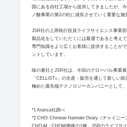
国にある自社工場から提供してきましたが、今
ノ酸事業の第
2
の柱に成長させていく重要な施
JSR社の上席執行役員ライフサイエンス事業部
製品化をしていただくには最適であると考えて
専門知識をより広くお客様に提供することがで
ントしています。
味の素社と
JSR
社は、今回のグローバル事業展
「
CELLiST
」の生産・販売を通じて新しい医
®
極めた最先端テクノロジーカンパニーとして、
*1 Aranca社調べ
*2 CHO: Chinese Hamster O
CHO-M
：
CHO
細胞株の
1
種。
JSR
のライフサ