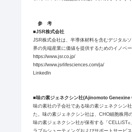
参 考
■JSR株式会社
JSR株式会社は、半導体材料を含むデジタル
界の先端産業に価値を提供するためのイノベー
https://www.jsr.co.jp/
https://www.jsrlifesciences.com/ja/
LinkedIn
■味の素ジェネクシン社(Ajinomoto Genexine Co.
味の素社の子会社である味の素ジェネクシン社
た。味の素ジェネクシン社は、
CHO
細胞株用
味の素ジェネクシン社が保有する「
CELLiST
®
ラブルシューティングおよびサポートサービス