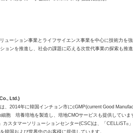
ソリューション事業とライフサイエンス事業を中心に技術力を
ションを推進し、社会の課題に応える次世代事業の探索も推進
, Ltd.)
は、
2014
年に韓国インチョン市に
cGMP(current Good Manufact
の細胞 培養培地を製造し、培地
CMO
サービスも提供していま
」カスタマーソリューションセンター
(CSC)
は、「
CELLiST
®
を韓国および世界中のお客様に提供しています。