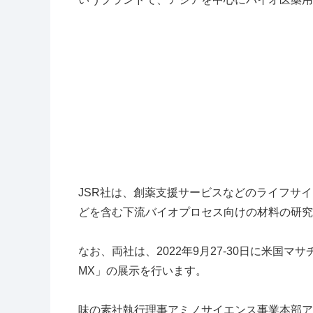
JSR社は、創薬支援サービスなどのライフサ
どを含む下流バイオプロセス向けの材料の研究
なお、両社は、
2022
年
9
月
27-30
日に米国マサ
MX」の展示を行います。
味の素社執行理事アミノサイエンス事業本部ア