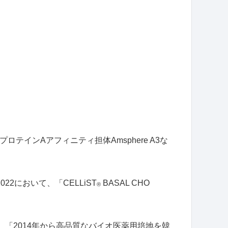
、プロテイン
A
アフィニティ担体
Amsphere A3
な
2022
において、「
CELLiST
BASAL CHO
®
。「
2014
年から高品質なバイオ医薬用培地を韓