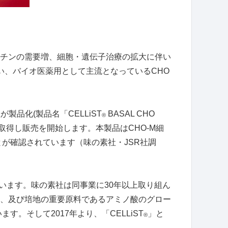
チンの需要増、細胞・遺伝子治療の拡大に伴い
い、バイオ医薬用として主流となっている
CHO
社が製品化
(
製品名「
CELLiST
BASAL CHO
®
取得し販売を開始します。本製品は
CHO-M
細
とが確認されています（味の素社・
JSR
社調
います。味の素社は同事業に
30
年以上取り組ん
、及び培地の重要原料であるアミノ酸のグロー
います。そして
2017
年より、「
CELLiST
」と
®