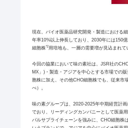
現在、バイオ医薬品研究開発・製造における細
年率
10%
以上伸長しており、
2030
年には
150
億
*2
細胞株
用培地も、一層の需要増が見込まれて
今回の協業において味の素社は、
JSR
社の
CHO
MX」
)
・製造・アジアを中心とする市場での販
胞株に加え、その他
CHO
細胞株でも、従来市
べ）。
味の素グループは、
2020-2025
年中期経営計画
でおり、リーディングカンパニーとして医薬用
バルサプライチェーンを強みに、
CHO
細胞株
いうブランドで、アジアを中心にバイオ医薬用