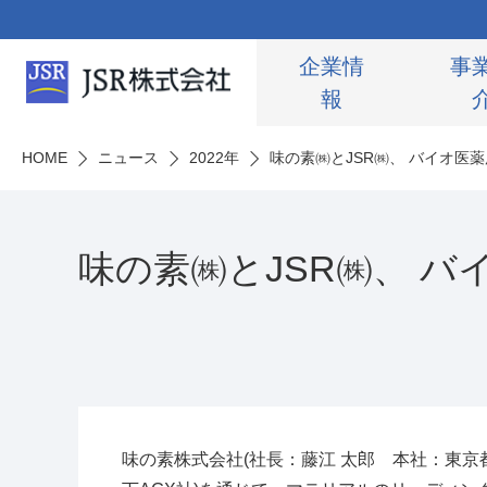
企業情
事
報
HOME
ニュース
2022年
味の素㈱とJSR㈱、 バイオ医
味の素㈱とJSR㈱、 
味の素株式会社
(
社長：藤江 太郎 本社：東