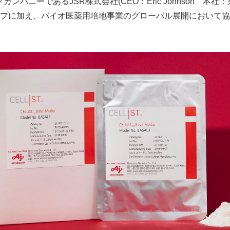
グカンパニーである
JSR
株式会社
(CEO
：
Eric Johnson
本社：
プに加え、バイオ医薬用培地事業のグローバル展開において協