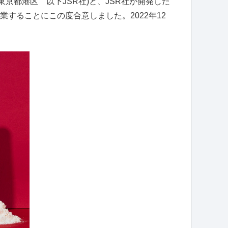
東京都港区 以下
JSR
社
)
と、
JSR
社が開発した
業することにこの度合意しました。
2022
年
12