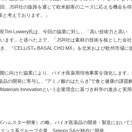
回、
JSR
社の販路を通じて欧米顧客のニーズに応える機会を得
策と考えております。」
長
Tim Lowery
氏は、今回の協業に対し、「高い技術力と高い
います」と述べた上で、「
JSR
社は素材の技術を核とした会社
き、『
CELLiST
BASAL CHO MX』を北米および欧州市
®
開に向けた協業により、バイオ医薬用培地事業を強化します。
薬品の開発に寄与し、“アミノ酸のはたらき”で食と健康の課題
Materials Innovation
という企業理念に基づき科学の進歩と実用
vary（チャイニーズハムスター卵巣）の略。バイオ医薬品の開発・製造に
イエンス系グループ企業、
Selexis SA
が独自に開発。