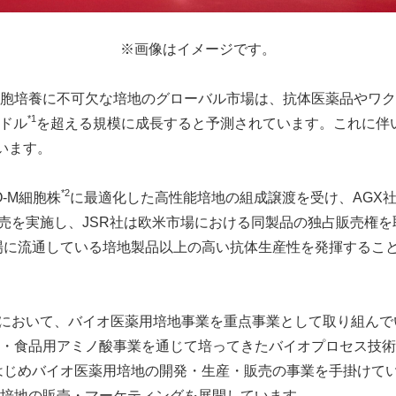
※画像はイメージです。
胞培養に不可欠な培地のグローバル市場は、抗体医薬品やワク
*1
ドル
を超える規模に成長すると予測されています。これに伴
います。
*2
-M
細胞株
に最適化した高性能培地の組成譲渡を受け、
AGX
売を実施し、
JSR
社は欧米市場における同製品の独占販売権を
場に流通している培地製品以上の高い抗体生産性を発揮するこ
において、バイオ医薬用培地事業を重点事業として取り組んで
・食品用アミノ酸事業を通じて培ってきたバイオプロセス技術
はじめバイオ医薬用培地の開発・生産・販売の事業を手掛けて
培地の販売・マーケティングを展開しています。