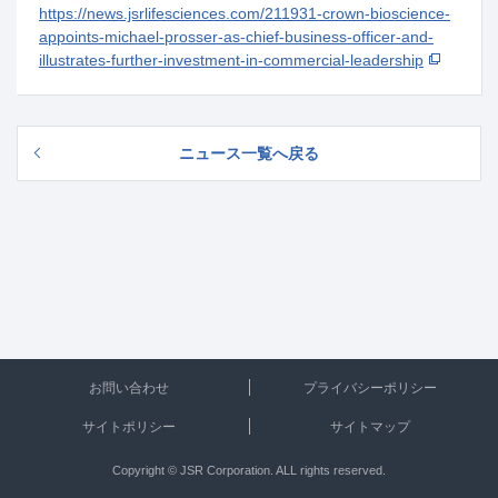
https://news.jsrlifesciences.com/211931-crown-bioscience-
appoints-michael-prosser-as-chief-business-officer-and-
illustrates-further-investment-in-commercial-leadership
ニュース一覧へ戻る
お問い合わせ
プライバシーポリシー
サイトポリシー
サイトマップ
Copyright © JSR Corporation. ALL rights reserved.