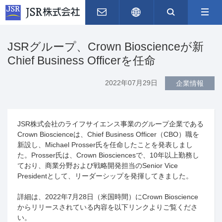
お問い合わせ
English
サイト内
JSRグループ、Crown Bioscienceが新
Chief Business Officerを任命
2022年07月29日
企業情報
JSR
株式会社のライフサイエンス事業のグループ企業である
Crown Bioscience
は、
Chief Business Officer
（
CBO
）職を
新設し、
Michael Prosser
氏を任命したことを発表しまし
た。
Prosser
氏は、
Crown Biosciences
で、
10
年以上勤務し
ており、商業分野および戦略開発担当の
Senior Vice
President
として、リーダーシップを発揮してきました。
詳細は、
2022
年
7
月
28
日（米国時間）に
Crown Bioscience
からリリースされている内容を以下リンクよりご覧くださ
い。