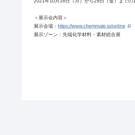
2021
年
10
月
18
日（月）から
29
日（金）までの
＜展示会内容＞
展示会場：
https://www.chemmate.jp/online
展示ゾーン：先端化学材料・素材総合展