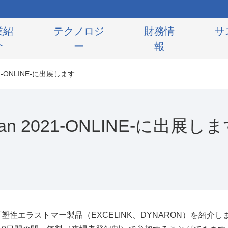
業紹
テクノロジ
財務情
サ
介
ー
報
-ONLINE-に出展します
 2021-ONLINE-に出展し
可塑性エラストマー製品（
EXCELINK
、
DYNARON
）を紹介し