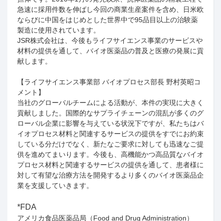
急速に採用件数を伸ばし今回の商業生産案件を含め、日米欧
ならびに中国をはじめとした世界中で
95
品目以上の治験薬
製造に使用されています。
JSR株式会社は、今後もライフサイエンス事業のサービスや
材料の提供を通して、バイオ医薬品の普及と医療の発展に貢
献します。
【ライフサイエンス事業部 バイオプロセス部長 野村英昭コ
メント】
当社のグローバルチームによる活動が、本件の実現に大きく
貢献しました。国際的なサプライチェーンの混乱が多くのグ
ローバル企業に影響を与えている状況下ですが、私たちはバ
イオプロセス材料と関連するサービスの提供をすでにお約束
している分だけでなく、新たなご要求に対しても迅速なご提
供を進めてまいります。今後も、高機能かつ高品質なバイオ
プロセス材料と関連するサービスの提供を通して、患者様に
対して有望な治療方法を開発するより多くのバイオ医薬品企
業を支援していきます。
*FDA
アメリカ食品医薬品局（
Food and Drug Administration
）