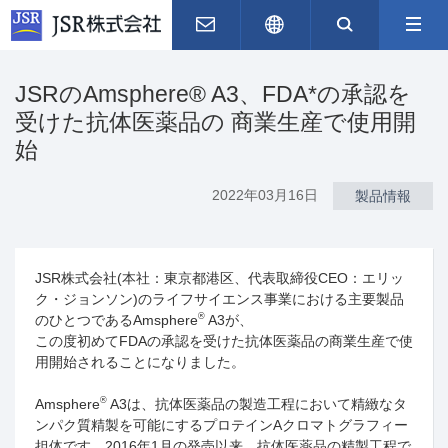
お問い合わせ
English
サイト内
JSRのAmsphere® A3、FDA*の承認を
受けた抗体医薬品の 商業生産で使用開
始
2022年03月16日
製品情報
JSR株式会社
(
本社：東京都港区、代表取締役
CEO
：エリッ
ク・ジョンソン
)
のライフサイエンス事業における主要製品
®
のひとつである
Amsphere
A3
が、
この度初めて
FDA
の承認を受けた抗体医薬品の商業生産で使
用開始されることになりました。
®
Amsphere
A3は、抗体医薬品の製造工程において精緻なタ
ンパク質精製を可能にするプロテイン
A
クロマトグラフィー
担体です。
2016
年
1
月の発売以来、抗体医薬品の精製工程で