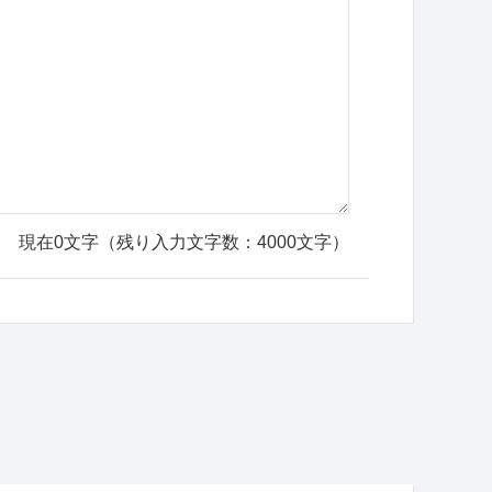
現在
0
文字（残り入力文字数：
4000
文字）