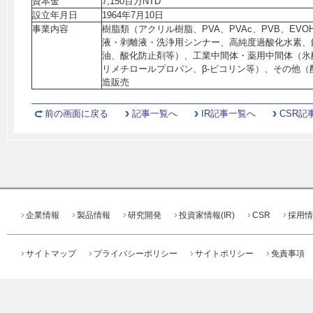
資本金
7,150百万NTD
設立年月日
1964年7月10日
事業内容
樹脂類（アクリル樹脂、PVA、PVAc、PVB、EV
液・剥離液・洗浄用シンナー、高純度過酸化水素、
油、酸化防止剤等）、工業中間体・薬用中間体（氷
リメチロールプロパン、β-ピコリン等）、その他（
造販売
前の画面に戻る
記事一覧へ
IR記事一覧へ
CSR記
企業情報
製品情報
研究開発
投資家情報(IR)
CSR
採用情
サイトマップ
プライバシーポリシー
サイトポリシー
免責事項