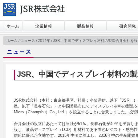
ホーム
/
ニュース
/
2014年
/ JSR、中国でディスプレイ材料の製造合弁会社を
JSR、中国でディスプレイ材料の
JSR株式会社（本社：東京都港区、社長：小柴満信、以下「JSR」
星、以下「長春石化」）と中国常熟市にてディスプレイ材料の製造を
Micro（Changshu）Co., Ltd.］を設立することに合意しました。
合弁会社の設立にあたっては当社が51％、長春石化が49％を出資
設し、液晶ディスプレイ（LCD）用材料である着色レジスト・感光
供給に優れた立地です。2015年中頃に着工し、2016年中の生産開