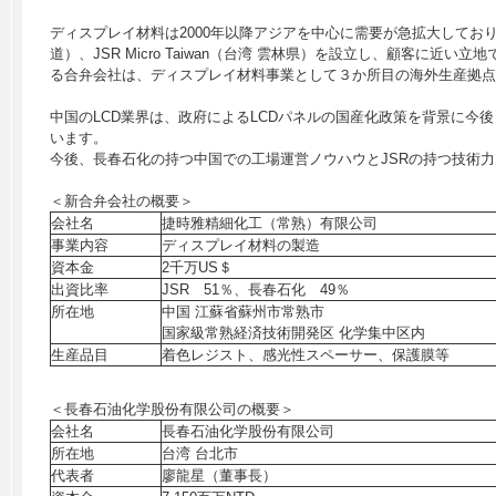
ディスプレイ材料は2000年以降アジアを中心に需要が急拡大しており、その
道）、JSR Micro Taiwan（台湾 雲林県）を設立し、顧客に
る合弁会社は、ディスプレイ材料事業として３か所目の海外生産拠点
中国のLCD業界は、政府によるLCDパネルの国産化政策を背景に今後
います。
今後、長春石化の持つ中国での工場運営ノウハウとJSRの持つ技術
＜新合弁会社の概要＞
会社名
捷時雅精細化工（常熟）有限公司
事業内容
ディスプレイ材料の製造
資本金
2千万US＄
出資比率
JSR 51％、長春石化 49％
所在地
中国 江蘇省蘇州市常熟市
国家級常熟経済技術開発区 化学集中区内
生産品目
着色レジスト、感光性スペーサー、保護膜等
＜長春石油化学股份有限公司の概要＞
会社名
長春石油化学股份有限公司
所在地
台湾 台北市
代表者
廖龍星（董事長）